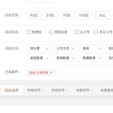
价格范围：
0-2元
2-3元
3-5元
5-10元
-
基础筛选：
免押金
无防沉迷
云上号
非云上号
高级筛选：
排位赛
上号方式
英雄
段
皮肤数量
英雄数量
典藏数量
信
已选条件：
游戏:王者荣耀
综合排序
价格排序
时间排序
销量排序
收藏量