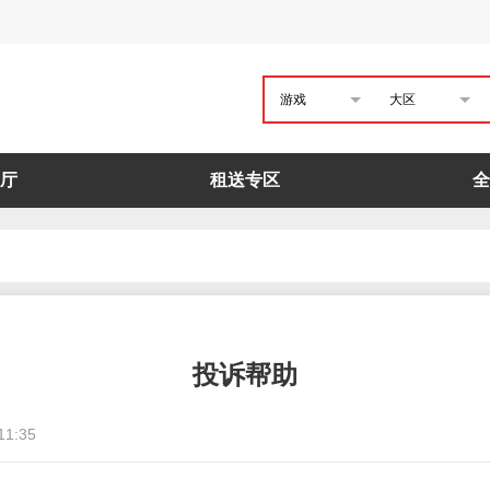
游戏
大区
厅
租送专区
全
投诉帮助
11:35