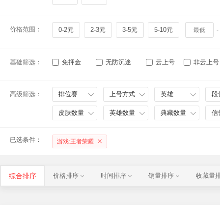
价格范围：
0-2元
2-3元
3-5元
5-10元
-
基础筛选：
免押金
无防沉迷
云上号
非云上号
高级筛选：
排位赛
上号方式
英雄
段
皮肤数量
英雄数量
典藏数量
信
已选条件：
游戏:王者荣耀
综合排序
价格排序
时间排序
销量排序
收藏量