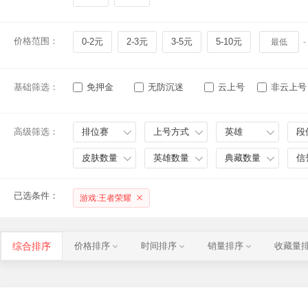
价格范围：
0-2元
2-3元
3-5元
5-10元
-
基础筛选：
免押金
无防沉迷
云上号
非云上号
高级筛选：
排位赛
上号方式
英雄
段
皮肤数量
英雄数量
典藏数量
信
已选条件：
游戏:王者荣耀
综合排序
价格排序
时间排序
销量排序
收藏量