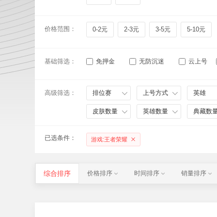
价格范围：
0-2元
2-3元
3-5元
5-10元
基础筛选：
免押金
无防沉迷
云上号
高级筛选：
排位赛
上号方式
英雄
皮肤数量
英雄数量
典藏数
已选条件：
游戏:王者荣耀
综合排序
价格排序
时间排序
销量排序