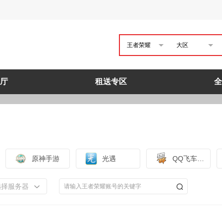
王者荣耀
大区
厅
租送专区
全
原神手游
光遇
QQ飞车手游
选择服务器