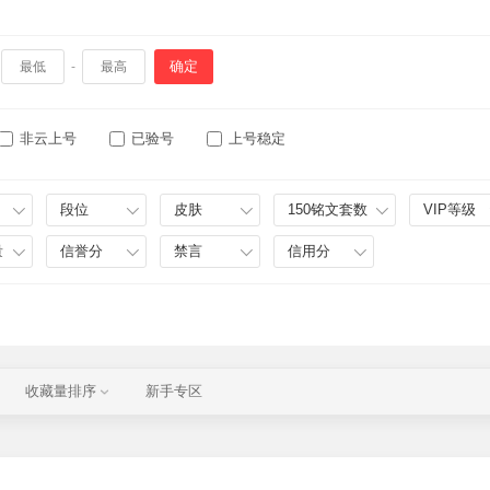
确定
-
非云上号
已验号
上号稳定
段位
皮肤
150铭文套数
VIP等级
量
信誉分
禁言
信用分
收藏量排序
新手专区