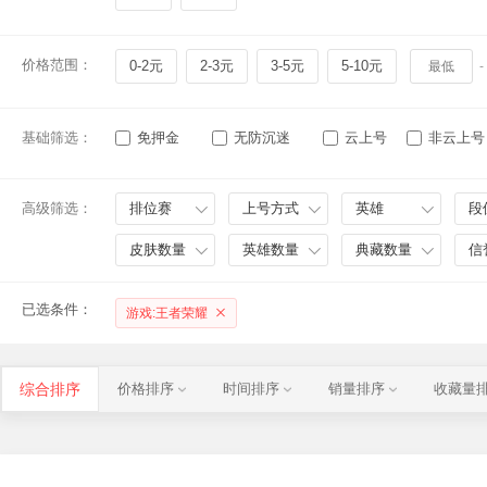
价格范围：
0-2元
2-3元
3-5元
5-10元
-
基础筛选：
免押金
无防沉迷
云上号
非云上号
高级筛选：
排位赛
上号方式
英雄
段
皮肤数量
英雄数量
典藏数量
信
已选条件：
游戏:王者荣耀
综合排序
价格排序
时间排序
销量排序
收藏量