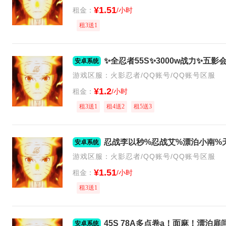
¥1.51
租金：
/小时
租3送1
安卓系统
游戏区服：火影忍者/QQ账号/QQ账号区服
¥1.2
租金：
/小时
租3送1
租4送2
租5送3
忍战李以秒%忍战艾%漂泊小南%天
安卓系统
游戏区服：火影忍者/QQ账号/QQ账号区服
¥1.51
租金：
/小时
租3送1
45S 78A多点卷a！面麻！漂
安卓系统