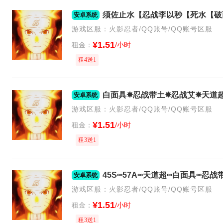
须佐止水【忍战李以秒【死水【破面
安卓系统
游戏区服：火影忍者/QQ账号/QQ账号区服
¥1.51
租金：
/小时
租4送1
安卓系统
游戏区服：火影忍者/QQ账号/QQ账号区服
¥1.51
租金：
/小时
租3送1
安卓系统
游戏区服：火影忍者/QQ账号/QQ账号区服
¥1.51
租金：
/小时
租3送1