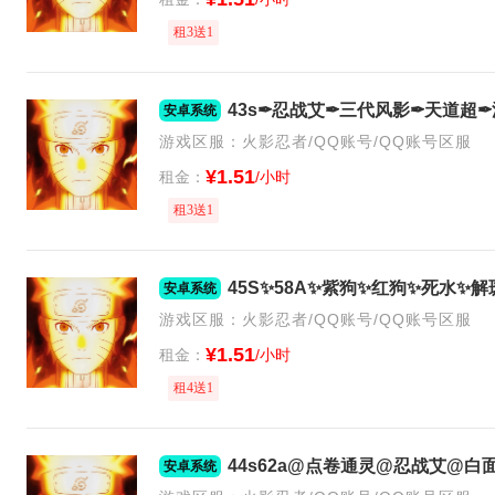
租3送1
安卓系统
游戏区服：火影忍者/QQ账号/QQ账号区服
¥1.51
租金：
/小时
租3送1
安卓系统
游戏区服：火影忍者/QQ账号/QQ账号区服
¥1.51
租金：
/小时
租4送1
安卓系统