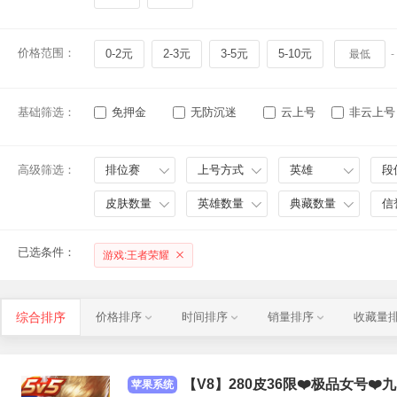
价格范围：
0-2元
2-3元
3-5元
5-10元
-
基础筛选：
免押金
无防沉迷
云上号
非云上号
高级筛选：
排位赛
上号方式
英雄
段
皮肤数量
英雄数量
典藏数量
信
已选条件：
游戏:王者荣耀
综合排序
价格排序
时间排序
销量排序
收藏量
【V8】280皮36限❤️极品女号❤
苹果系统